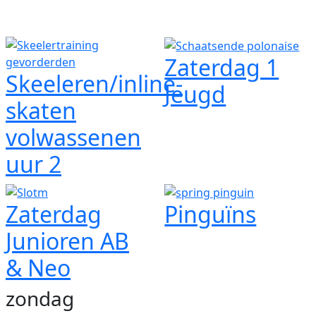
Zaterdag 1
Skeeleren/inline-
Jeugd
skaten
volwassenen
uur 2
Zaterdag
Pinguïns
Junioren AB
& Neo
zondag