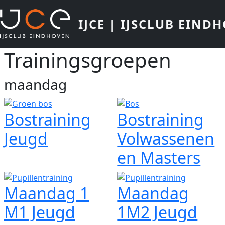
Overslaan en naar de inhoud gaan
IJCE | IJSCLUB EIND
Trainingsgroepen
maandag
Bostraining
Bostraining
Jeugd
Volwassenen
en Masters
Maandag 1
Maandag
M1 Jeugd
1M2 Jeugd