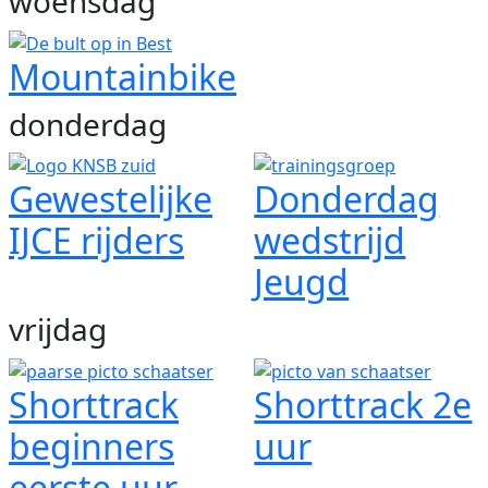
woensdag
Mountainbike
donderdag
Gewestelijke
Donderdag
IJCE rijders
wedstrijd
Jeugd
vrijdag
Shorttrack
Shorttrack 2e
beginners
uur
eerste uur