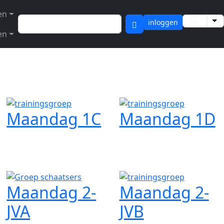
en
Zoeken
NL
Aa
inloggen
en
Maandag 1C
Maandag 1D
Maandag 2-
Maandag 2-
JVA
JVB