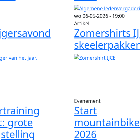
wo 06-05-2026 - 19:00
Artikel
lligersavond
Zomershirts I
skeelerpakke
Evenement
rtraining
Start
t: grote
mountainbike
stelling
2026