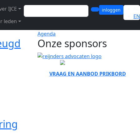
Zoeken
ver IJCE
NL
inloggen
EN
r leden
Agenda
eugd
Onze sponsors
VRAAG EN AANBOD PRIKBORD
ring