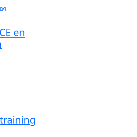
JCE en
n
training