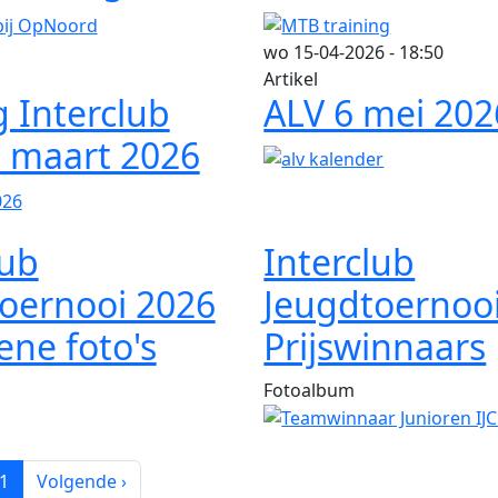
wo 15-04-2026 - 18:50
Artikel
g Interclub
ALV 6 mei 202
5 maart 2026
lub
Interclub
oernooi 2026
Jeugdtoernoo
ne foto's
Prijswinnaars
Fotoalbum
Volgende pagina
1
Volgende ›