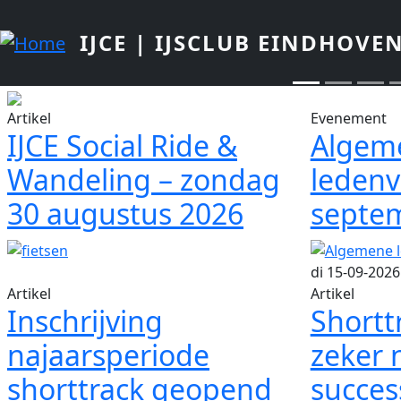
Overslaan en naar de inhoud gaan
IJCE | IJSCLUB EINDHOVE
Artikel
Evenement
IJCE Social Ride &
Algem
Wandeling – zondag
ledenv
30 augustus 2026
septe
di 15-09-2026
Artikel
Artikel
Inschrijving
Shorttr
najaarsperiode
zeker 
shorttrack geopend
succes