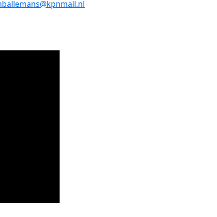
-mail
ballemans@kpnmail.nl