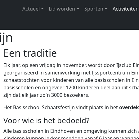
Hoofdnavigatie
Actueel
Lid worden
Sporten
Activiteiten
N
ijn
Een traditie
Elk jaar, op een vrijdag in november, wordt door IJsclub E
georganiseerd in samenwerking met IJssportcentrum Eindh
schaatstochten voor kinderen van alle basisscholen in Ei
basisscholen en ongeveer 1200 kinderen deel aan dit schaa
zijn dat elk jaar zo'n 3000 bezoekers.
Het Basisschool Schaatsfestijn vindt plaats in het
overdek
Voor wie is het bedoeld?
Alle basisscholen in Eindhoven en omgeving kunnen zich a
Kinderen kunnen lekker meedoen vanaf 6 jaar en wanneer z