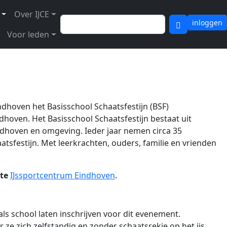
Over IJCE
Zoeken
inloggen
Voor leden
indhoven het Basisschool Schaatsfestijn (BSF)
oven. Het Basisschool Schaatsfestijn bestaat uit
ndhoven en omgeving. Ieder jaar nemen circa 35
tsfestijn. Met leerkrachten, ouders, familie en vrienden
te
IJssportcentrum Eindhoven
.
ls school laten inschrijven voor dit evenement.
e zich zelfstandig en zonder schaatsrekje op het ijs