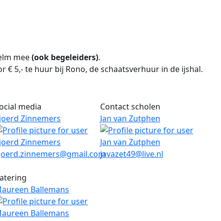
helm mee
(ook begeleiders)
.
 € 5,- te huur bij Rono, de schaatsverhuur in de ijshal.
ocial media
Contact scholen
joerd Zinnemers
Jan van Zutphen
-mail
E-mail
joerd.zinnemers@gmail.com
javazet49@live.nl
atering
aureen Ballemans