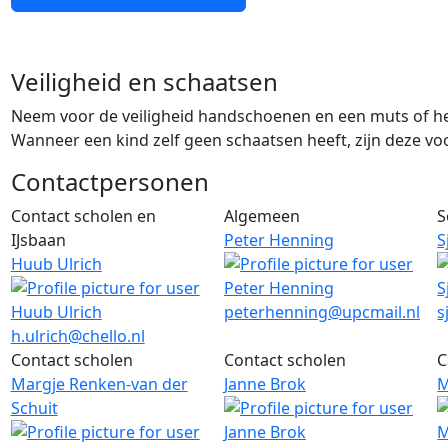
Veiligheid en schaatsen
Neem voor de veiligheid handschoenen en een muts of 
Wanneer een kind zelf geen schaatsen heeft, zijn deze voor
Contactpersonen
Contact scholen en
Algemeen
S
IJsbaan
Peter Henning
S
Huub Ulrich
E-mail
E
peterhenning@upcmail.nl
s
E-mail
h.ulrich@chello.nl
Contact scholen
Contact scholen
C
Margje Renken-van der
Janne Brok
M
Schuit