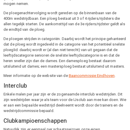
mogen nemen.
De ploegenachtervolging wordt gereden op de binnenbaan van de
400m wedstrijdbaan. Een ploeg bestaat uit 3 of 4 rijders/rijdsters die
allen tegelijk starten. De aankomsttijd van de 3e rijders/rijdster geldt als
de eindtijd van de ploeg.
De ploegen strijden in categoriën. Daarbij wordt het principe gehanteerd
dat de ploeg wordt ingedeeld in de categorie van het potentiëel snelste
ploeglid: daarbij wordt er (al dan niet terecht) van uit gegaan dat de
leeftijdscategorie senioren de snelste leeftijdscategorie is en dat de
heren sneller zijn dan de dames. Een damesploeg bestaat daarom
uitsluitend uit dames; een mastersploeg bestaat uitsluitend uit masters.
Meer informatie op de website van de
Baancommissie Eindhoven
.
Interclub
Enkele malen per jaar zijn er de zogenaamde interclub wedstrijden. Dit
zijn wedstrijden waar je als team voor de IJsclub aan mee kan doen. Wie
er aan een bepaalde wedstrijd deelneemt wordt door de trainers en de
wedstrijdcommissie bepaald.
Clubkampioenschappen
Natuurlijk zijn er eenmaal per schaatsseizoen onze eigen