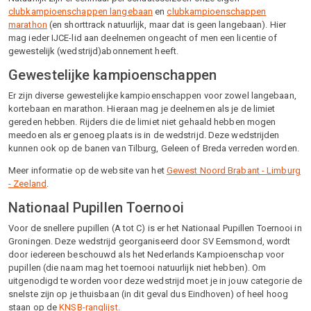
clubkampioenschappen langebaan
en
clubkampioenschappen
marathon
(en shorttrack natuurlijk, maar dat is geen langebaan). Hier
mag ieder IJCE-lid aan deelnemen ongeacht of men een licentie of
gewestelijk (wedstrijd)abonnement heeft.
Gewestelijke kampioenschappen
Er zijn diverse gewestelijke kampioenschappen voor zowel langebaan,
kortebaan en marathon. Hieraan mag je deelnemen als je de limiet
gereden hebben. Rijders die de limiet niet gehaald hebben mogen
meedoen als er genoeg plaats is in de wedstrijd. Deze wedstrijden
kunnen ook op de banen van Tilburg, Geleen of Breda verreden worden.
Meer informatie op de website van het
Gewest Noord Brabant - Limburg
- Zeeland
.
Nationaal Pupillen Toernooi
Voor de snellere pupillen (A tot C) is er het Nationaal Pupillen Toernooi in
Groningen. Deze wedstrijd georganiseerd door SV Eemsmond, wordt
door iedereen beschouwd als het Nederlands Kampioenschap voor
pupillen (die naam mag het toernooi natuurlijk niet hebben). Om
uitgenodigd te worden voor deze wedstrijd moet je in jouw categorie de
snelste zijn op je thuisbaan (in dit geval dus Eindhoven) of heel hoog
staan op de
KNSB-ranglijst
.