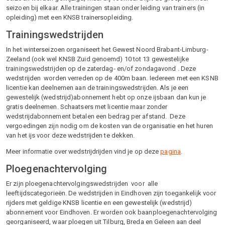
seizoen bij elkaar. Alle trainingen staan onder leiding van trainers (in
opleiding) met een KNSB trainersopleiding.
Trainingswedstrijden
In het winterseizoen organiseert het Gewest Noord Brabant-Limburg-
Zeeland (ook wel KNSB Zuid genoemd) 10 tot 13 gewestelijke
trainingswedstrijden op de zaterdag- en/of zondagavond . Deze
wedstrijden worden verreden op de 400m baan. Iedereen met een KSNB
licentie kan deelnemen aan de trainingswedstrijden. Als je een
gewestelijk (wedstrijd)abonnement hebt op onze ijsbaan dan kun je
gratis deelnemen. Schaatsers met licentie maar zonder
wedstrijdabonnement betalen een bedrag per afstand. Deze
vergoedingen zijn nodig om de kosten van de organisatie en het huren
van het ijs voor deze wedstrijden te dekken.
Meer informatie over wedstrijdrijden vind je op deze
pagina
.
Ploegenachtervolging
Er zijn ploegenachtervolgingswedstrijden voor alle
leeftijdscategorieën. De wedstrijden in Eindhoven zijn toegankelijk voor
rijders met geldige KNSB licentie en een gewestelijk (wedstrijd)
abonnement voor Eindhoven. Er worden ook baanploegenachtervolging
georganiseerd, waar ploegen uit Tilburg, Breda en Geleen aan deel