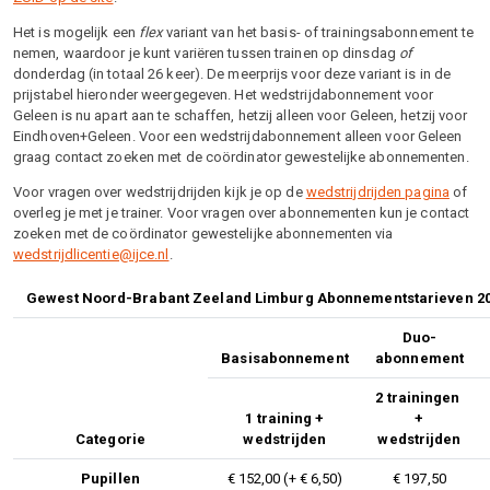
Het is mogelijk een
flex
variant van het basis- of trainingsabonnement te
nemen, waardoor je kunt variëren tussen trainen op dinsdag
of
donderdag (in totaal 26 keer). De meerprijs voor deze variant is in de
prijstabel hieronder weergegeven. Het wedstrijdabonnement voor
Geleen is nu apart aan te schaffen, hetzij alleen voor Geleen, hetzij voor
Eindhoven+Geleen. Voor een wedstrijdabonnement alleen voor Geleen
graag contact zoeken met de coördinator gewestelijke abonnementen.
Voor vragen over wedstrijdrijden kijk je op de
wedstrijdrijden pagina
of
overleg je met je trainer. Voor vragen over abonnementen kun je contact
zoeken met de coördinator gewestelijke abonnementen via
wedstrijdlicentie@ijce.nl
.
Gewest Noord-Brabant Zeeland Limburg Abonnementstarieven 2
Duo-
Basisabonnement
abonnement
2 trainingen
1 training +
+
Categorie
wedstrijden
wedstrijden
Pupillen
€ 152,00 (+ € 6,50)
€ 197,50