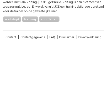
e
worden met 50% korting (De 3
–gezinslid- korting is dan niet meer van
toepassing). Let op: Er wordt vanuit IJCE een trainingsbijdrage gerekend
voor de trainer op de gewestelijke uren.
wedstrijd
training
voor leden
Voet
Contact
Contactgegevens
FAQ
Disclaimer
Privacyverklaring