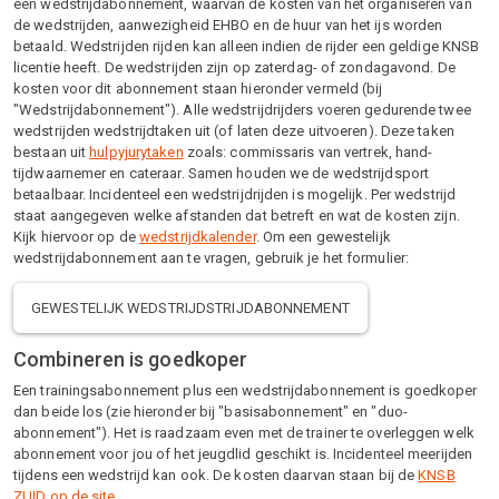
een wedstrijdabonnement, waarvan de kosten van het organiseren van
de wedstrijden, aanwezigheid EHBO en de huur van het ijs worden
betaald. Wedstrijden rijden kan alleen indien de rijder een geldige KNSB
licentie heeft. De wedstrijden zijn op zaterdag- of zondagavond. De
kosten voor dit abonnement staan hieronder vermeld (bij
"Wedstrijdabonnement"). Alle wedstrijdrijders voeren gedurende twee
wedstrijden wedstrijdtaken uit (of laten deze uitvoeren). Deze taken
bestaan uit
hulpyjurytaken
zoals: commissaris van vertrek, hand-
tijdwaarnemer en cateraar. Samen houden we de wedstrijdsport
betaalbaar. Incidenteel een wedstrijdrijden is mogelijk. Per wedstrijd
staat aangegeven welke afstanden dat betreft en wat de kosten zijn.
Kijk hiervoor op de
wedstrijdkalender
. Om een gewestelijk
wedstrijdabonnement aan te vragen, gebruik je het formulier:
GEWESTELIJK WEDSTRIJDSTRIJDABONNEMENT
Combineren is goedkoper
Een trainingsabonnement plus een wedstrijdabonnement is goedkoper
dan beide los (zie hieronder bij "basisabonnement" en "duo-
abonnement"). Het is raadzaam even met de trainer te overleggen welk
abonnement voor jou of het jeugdlid geschikt is. Incidenteel meerijden
tijdens een wedstrijd kan ook. De kosten daarvan staan bij de
KNSB
ZUID op de site
.