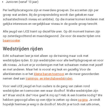
Junioren (vanaf 13 jaar)
Per leeftijdscategorie zijn er meerdere groepen. De accenten zijn per
groep wat anders. Bij de groepsindeling wordt dan gekeken naar
schaatstechnisch niveau en ambitie). Op die manier komen kinderen met
gelijke interesses en vergelijkbaar niveau in de goede groep terecht.
Alle jeugd van IJCE traint op dezelfde uren. Op dit moment trainen zijn
op zaterdagochtend en maandagavond. Zie voor de exacte tijden ons
baanrooster
.
Wedstrijden rijden
Echt schaatsen leer je niet alleen op de training maar ook met
wedstrijdjes rijden. Er zijn wedstrijden voor alle leeftijdsgroepen en voor
elk niveau. Je kunt er je vorderingen met het schaatsen meten met jezelf
en met anderen. Maar het is vooral erg leuk en gezellig.Voor de
allerkleinsten is er het
kleine banen toernooi
en de meer gevorderden
nemen deel aan
trainings- en interclubwedstrijden
.
Voor veel IJCE jeugd en hun ouders is de gang van zaken rond
wedstrijden en toernooien een waar doolhof. Welke wedstrijden zijn
er? Waar vind ik die? Hoe geef ik mij op? Heb ik een licentie nodig? We
hebben gepoogd alles op een rijtje te zetten op deze
pagina
. Je vindt
hopelijk hiermee je weg in de doolhof. Mocht je er toch niet uitkomen,