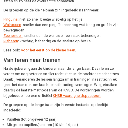
zitten en zo naar de overkant te schaatsen.
De groepen op de kleine baan zijn ingedeeld naar niveau:
Pinguins
: niet zo snel, beetje wiebelig op het ijs
Walrussen
: sneller dan een pinguïn maar nog wat traag en grof in zijn
bewegingen
Zeehonden
: sneller dan de walrus en een stuk behendiger.
IJsberen
: krachtig, behendig en de snelste op het ijs.
Lees ook:
Voor het eerst op de kleine baan
.
Van leren naar trainen
Na de ijsberen gaan de kinderen naar de lange baan. Daar leren ze
verder om nog beter en sneller rechtuit en in de bochten te schaatsen.
Daarbij veranderen de lessen langzaam in trainingen: naast techniek
gaat het dan ook om kracht en uithoudingsvermogen. We gebruiken
daarbij de laatste methodes van de KNSB. De vorderingen worden
bijgehouden op een officiëel
KNSB vaardigheidspaspoort
.
De groepen op de lange baan zijn in eerste instantie op leeftijd
ingedeeld:
Pupillen (tot ongeveer 12 jaar)
Mixgroep pupillen/junioren (10 t/m 14 jaar)