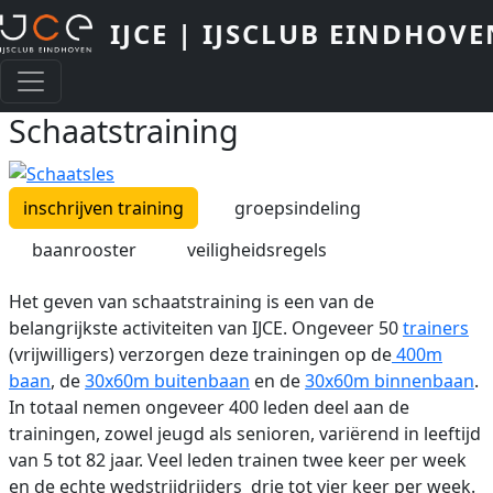
Overslaan en naar de inhoud gaan
IJCE | IJSCLUB EINDHOVE
Schaatstraining
inschrijven training
groepsindeling
baanrooster
veiligheidsregels
Het geven van schaatstraining is een van de
belangrijkste activiteiten van IJCE. Ongeveer 50
trainers
(vrijwilligers) verzorgen deze trainingen op de
400m
baan
, de
30x60m buitenbaan
en de
30x60m binnenbaan
.
In totaal nemen ongeveer 400 leden deel aan de
trainingen, zowel jeugd als senioren, variërend in leeftijd
van 5 tot 82 jaar. Veel leden trainen twee keer per week
en de echte wedstrijdrijders drie tot vier keer per week.