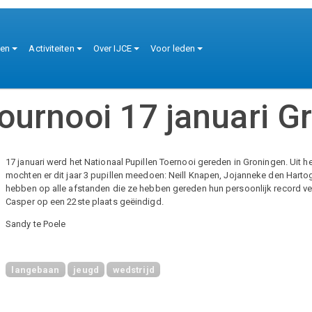
tie
ten
Activiteiten
Over IJCE
Voor leden
Tournooi 17 januari G
17 januari werd het Nationaal Pupillen Toernooi gereden in Groningen. Uit h
mochten er dit jaar 3 pupillen meedoen: Neill Knapen, Jojanneke den Hart
hebben op alle afstanden die ze hebben gereden hun persoonlijk record ver
Casper op een 22ste plaats geëindigd.
Sandy te Poele
langebaan
jeugd
wedstrijd