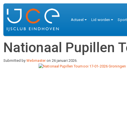
Overslaan en naar de inhoud gaan
Hoofdnaviga
Actueel
Lid worden
Spor
Nationaal Pupillen 
Submitted by
Webmaster
on 26 januari 2026.