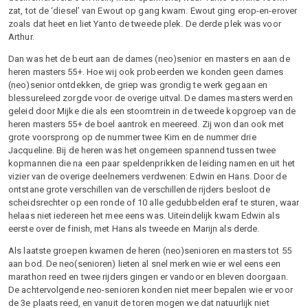
zat, tot de ‘diesel’ van Ewout op gang kwam. Ewout ging erop-en-erover
zoals dat heet en liet Yanto de tweede plek. De derde plek was voor
Arthur.
Dan was het de beurt aan de dames (neo)senior en masters en aan de
heren masters 55+. Hoe wij ook probeerden we konden geen dames
(neo)senior ontdekken, de griep was grondig te werk gegaan en
blessureleed zorgde voor de overige uitval. De dames masters werden
geleid door Mijke die als een stoomtrein in de tweede kopgroep van de
heren masters 55+ de boel aantrok en meereed. Zij won dan ook met
grote voorsprong op de nummer twee Kim en de nummer drie
Jacqueline. Bij de heren was het ongemeen spannend tussen twee
kopmannen die na een paar speldenprikken de leiding namen en uit het
vizier van de overige deelnemers verdwenen: Edwin en Hans. Door de
ontstane grote verschillen van de verschillende rijders besloot de
scheidsrechter op een ronde of 10 alle gedubbelden eraf te sturen, waar
helaas niet iedereen het mee eens was. Uiteindelijk kwam Edwin als
eerste over de finish, met Hans als tweede en Marijn als derde.
Als laatste groepen kwamen de heren (neo)senioren en masters tot 55
aan bod. De neo(senioren) lieten al snel merken wie er wel eens een
marathon reed en twee rijders gingen er vandoor en bleven doorgaan.
De achtervolgende neo-senioren konden niet meer bepalen wie er voor
de 3e plaats reed, en vanuit de toren mogen we dat natuurlijk niet