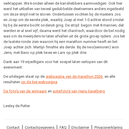
verklappen. We konden alleen de kanshebbers aanmoedigen. Ook hier
werd het uitbellen van teveel gedubbelde deelnemers anders ingedeeld
om deze strijd niet te storen. Ondertussen vochten bij de masters Jos
en Joep om de eerste plek, waarbij Joep al met 1-0 achter stond omdat
hij bij de eerste bocht onderuit ging. De strijd begon met 8 mannen, dat
werden er al snel vijf, daarna werd het chaotisch, waardoor de bel nodig
was om de meerijders te laten afvallen uit de grote groep rijders. Jos liet
de laatste ronde zien waarom hij een marathon nummer heeft en liet
Joep achter zich. Martijn finishte als derde. Bij de neo(senioren) won
Jens, met Bavo op plek twee en Lars op plek drie.
Dank aan 19 vrijwilligers voor het soepel laten verlopen van dit
evenement.
De uitslagen staat op de
webpagina van de marathon 2026
en alle
resultaten
op de live webpagina
De foto's van de winnaars
en
actiefoto's van Hans Savelberg
Lesley de Putter
Voet
Contact
Contactgegevens
FAQ
Disclaimer
Privacyverklaring