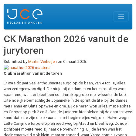
Overslaan en naar de inhoud gaan
CK Marathon 2026 vanuit de
jurytoren
Submitted by
Martin Verheijen
on 6 maart 2026.
Clubmarathon vanuit de toren
Er was dit jaar veel enthousiaste jeugd op de baan, van 4 tot 18, alles
was vertegenwoordigd. De strijd bij de dames en heren pupillen was
spannend, want er bleef een continue kopgroep met wisselende kop.
Uiteindelijke bemachtigde Jojanneke in de sprint de titel bij de dames,
met Fenna en Ghita op twee en drie. Bij de heren won Jilles, met Raphaël
en Casper op plek 2 en 3. Dan de junioren: hier bleken bij de dames twee
kandidaten te zijn die elkaar aan het begin netjes volgden. Halverwege
zette Carlijn de turbo erop en reed weg bij Maud en bleef weg. Zonder
zichtbare moeite reed zij naar de overwinning. Bij de heren was het
deelnemersveld ook klein, maar spannend, waar Yanto continu voorin