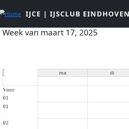
Overslaan en naar de inhoud gaan
IJCE | IJSCLUB EINDHOVE
Week van maart 17, 2025
Paginering
Tijd
ma
di
Voor
01
01
02