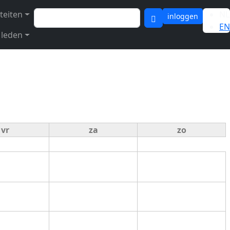
Zoeken
iteiten
NL
inloggen
EN
 leden
vr
za
zo