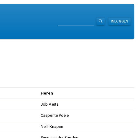
Zoeken
INLOGGEN
Heren
Job Aerts
Casper te Poele
Neill Knapen
Sven van der Sanden