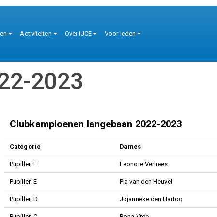
tie
ten
Activiteiten
Over IJCE
Voor leden
22-2023
Clubkampioenen langebaan 2022-2023
Categorie
Dames
Pupillen F
Leonore Verhees
Pupillen E
Pia van den Heuvel
Pupillen D
Jojanneke den Hartog
Pupillen C
Rona Vree