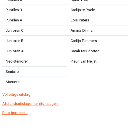
Pupillen B
Carlijn te Poele
Pupillen A
Loïs Peters
Junioren C
Amina Dillmann
Junioren B
Carlijn Tummers
Junioren A
Sarah ter Poorten
Neo-Senioren
Pleun van Heijst
Senioren
Masters
Volledige uitslag
.
Afstandsuitslagen en rituitslagen
Foto impressie