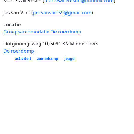
Marte Willemsen (
martewillemsen@outlook.com
)
Jos van Vliet (
jos.vanvliet59@gmail.com
)
Locatie
Groepsaccomodatie De roerdomp
Ontginningsweg 10, 5091 KN Middelbeers
De roerdomp
activiteit
zomerkamp
jeugd