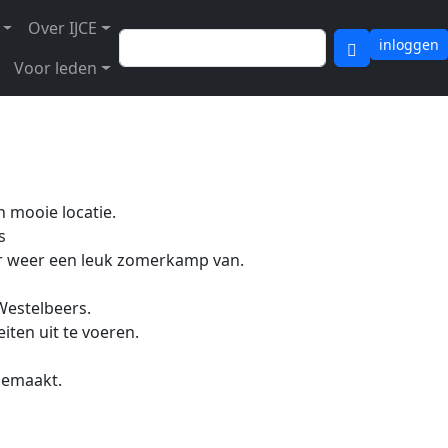
Over IJCE
Zoeken
inloggen
Voor leden
 mooie locatie.
s
er weer een leuk zomerkamp van.
Westelbeers.
eiten uit te voeren.
 gemaakt.