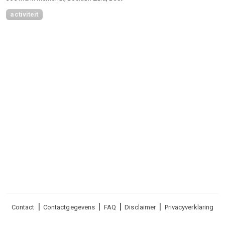
activiteit
Voet
Contact
Contactgegevens
FAQ
Disclaimer
Privacyverklaring