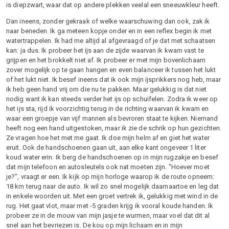
is diepzwart, waar dat op andere plekken veelal een sneeuwkleur heeft.
Dan ineens, zonder gekraak of welke waarschuwing dan ook, zak ik
naar beneden. Ik ga meteen kopje onder en in een reflex begin ik met
watertrappelen. Ik had me altijd al afgevraagd of je dat met schaatsen
kan: ja dus. Ik probeer het ijs aan de zijde waarvan ik kwam vast te
grijpen en het brokkelt niet af. Ik probeer er met mijn bovenlichaam
zover mogelijk op te gaan hangen en even balanceer ik tussen het lukt
of het lukt niet. Ik besef ineens dat ik ook mijn ijsprikkers nog heb, maar
ik heb geen hand vrij om die nu te pakken. Maar gelukkig is dat niet
nodig want ik kan steeds verder het ijs op schuifelen. Zodra ik weer op
het ijs sta, rijd ik voorzichtig terug in de richting waarvan ik kwam en
waar een groepje van vijf mannen als bevroren staat te kijken. Niemand
heeft nog een hand uitgestoken, maar ik zie de schrik op hun gezichten.
Ze vragen hoe het met me gaat. Ik doe mijn helm af en giet het water
eruit. Ook de handschoenen gaan uit, aan elke kant ongeveer 1 liter
koud water erin. Ik berg de handschoenen op in mijn rugzakje en besef
dat mijn telefoon en autosleutels ook nat moeten zijn. "Hoever moet
je?", vraagt er een. Ik kijk op mijn horloge waarop ik de route opneem:
18 km terug naar de auto. Ik wil zo snel mogelijk daarnaartoe en leg dat
in enkele woorden uit. Met een groet vertrek ik, gelukkig met wind in de
rug. Het gaat vlot, maar met -5 graden krijg ik vooral koude handen. Ik
probeer ze in de mouw van mijn jasje te wurmen, maar voel dat dit al
snel aan het bevriezen is. De kou op mijn lichaam en in mijn