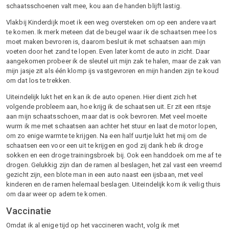
schaatsschoenen valt mee, kou aan de handen blijft lastig.
Vlakbij Kinderdijk moet ik een weg oversteken om op een andere vaart
te komen. Ik merk meteen dat de beugel waar ik de schaatsen mee los
moet maken bevroren is, daarom besluit ik met schaatsen aan mijn
voeten door het zand te lopen. Even later komt de auto in zicht. Daar
aangekomen probeer ik de sleutel uit mijn zak te halen, maar de zak van
mijn jasje zit als één klomp ijs vastgevroren en mijn handen zijn te koud
om dat los te trekken.
Uiteindelijk lukt het en kan ik de auto openen. Hier dient zich het
volgende probleem aan, hoe krijg ik de schaatsen uit. Er zit een ritsje
aan mijn schaatsschoen, maar dat is ook bevroren. Met veel moeite
wurm ik me met schaatsen aan achter het stuur en laat de motor lopen,
om zo enige warmte te krijgen. Na een half uurtje lukt het mij om de
schaatsen een voor een uit te krijgen en god zij dank heb ik droge
sokken en een droge trainingsbroek bij. Ook een handdoek om me af te
drogen. Gelukkig zijn dan de ramen al beslagen, het zal vast een vreemd
gezicht zijn, een blote man in een auto naast een ijsbaan, met veel
kinderen en de ramen helemaal beslagen. Uiteindelijk kom ik veilig thuis
om daar weer op adem te komen.
Vaccinatie
Omdat ik al enige tijd op het vaccineren wacht, volg ik met