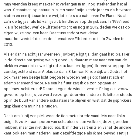
mijn vrienden kreeg maakte het verlangen in mij nog sterker dan het al
was. Schaatsen op natuurijs is iets vanaf mijn zesde jaar en via bevroren
sloten en een ijsbaan in de wei, later iets op natuurven De Flaes. Nu al
zo’n dertig jaar als lid van ijsclub Eindhoven op de ijsbaan. In 1997 reed
ik als ‘toeschouwer’ de Elfstedentocht en nog in 2012 deden we dat op
eigen wijze nog een keer. Daar tussendoor wat kleine
marathonwedstrijden en de alternatieve Elfstedentocht in Zweden in
2013.
Als er dan na acht jaar weer een ijsvloertje ligt tja, dan gaat het los. Hier
in de directe omgeving weinig goed ijs, daarom maar naar een van de
plekken waar dat er wel ligt (of zou kunnen liggen). Ik reed vroeg op de
zondagochtend naar Alblasserdam, 3 km van Kinderdijk af. Zodra het
ook maar een beetje licht begon te worden het ijs op: fantastisch en
adembenemend mooi. Na een half uur zag ik de zon opgaan en
opnieuw: schitterend! Daarna tegen de wind in verder. Er lag een vrouw
gewond op het ijs, ze werd verzorgd door vier anderen. Ik lette er steeds
op in de buurt van andere schaatsers te blijven en wist dat de ijsprikkers
grijpklaar om mijn hals hingen.
Dan kom ik bij een plek waar de tien meter brede vaart iets naar links
buigt. Ik zoek naar sporen van schaatsers, aan welke zijde ze gereden
hebben, maar zie niet direct iets. Ik minder vaart en zien vanaf de andere
kant ook een man naderen, aan dezelfde zijde als ik me bevind. Het ijs