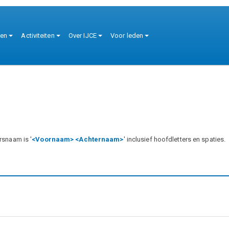
tie
ten
Activiteiten
Over IJCE
Voor leden
rsnaam is '
<Voornaam> <Achternaam>
' inclusief hoofdletters en spaties.