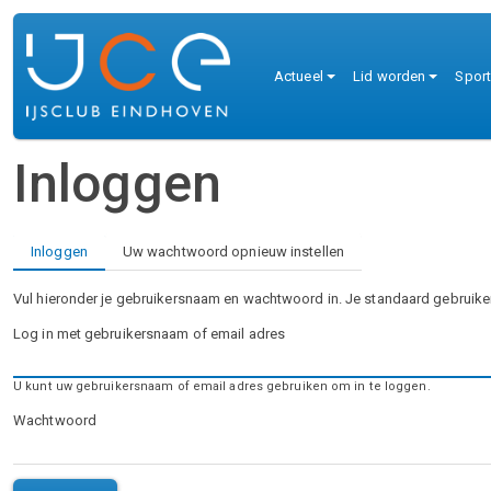
Overslaan en naar de inhoud gaan
Hoofdnaviga
Actueel
Lid worden
Spor
Inloggen
Primaire tabs
Inloggen
Uw wachtwoord opnieuw instellen
Vul hieronder je gebruikersnaam en wachtwoord in. Je standaard gebruike
Log in met gebruikersnaam of email adres
U kunt uw gebruikersnaam of email adres gebruiken om in te loggen.
Wachtwoord